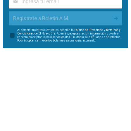
Regístrate a Boletín A.M.
Al someter tu correo electrónico, aceptas la
Política de Privacidad
y
Términos y
Condiciones
de El Nuevo Día. Además, aceptas recibir información u ofertas
especiales de productos o servicios de GFR Media, sus afiliadas o de terceros.
Podrás optar salirte de los boletines en cualquier momento.