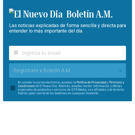
Boletín A.M.
Las noticias explicadas de forma sencilla y directa para
entender lo más importante del día.
Regístrate a Boletín A.M.
Al someter tu correo electrónico, aceptas la
Política de Privacidad
y
Términos y
Condiciones
de El Nuevo Día. Además, aceptas recibir información u ofertas
especiales de productos o servicios de GFR Media, sus afiliadas o de terceros.
Podrás optar salirte de los boletines en cualquier momento.