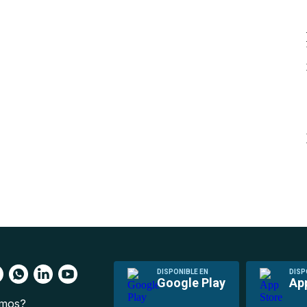
DISPONIBLE EN
DISP
Google Play
Ap
omos?