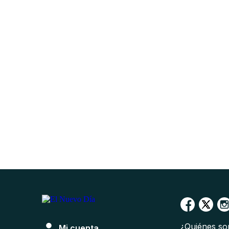
¿Quiénes s
Mi cuenta