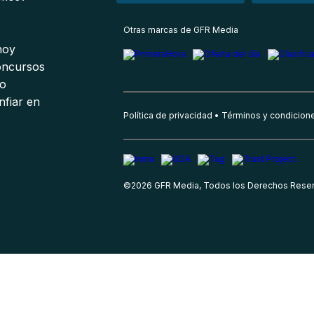
s
Otras marcas de GFR Media
 hoy
oncursos
io
nfiar en
Política de privacidad
Términos y condicion
©
2026
GFR Media, Todos los Derechos Rese