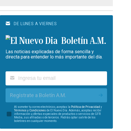
DE LUNES A VIERNES
Boletín A.M.
Las noticias explicadas de forma sencilla y
directa para entender lo más importante del día.
Regístrate a Boletín A.M.
Al someter tu correo electrónico, aceptas la
Política de Privacidad
y
Términos y Condiciones
de El Nuevo Día. Además, aceptas recibir
información u ofertas especiales de productos o servicios de GFR
Media, sus afiliadas o de terceros. Podrás optar salirte de los
boletines en cualquier momento.