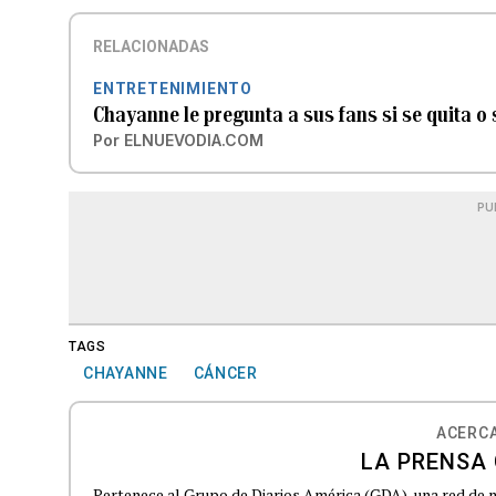
RELACIONADAS
ENTRETENIMIENTO
Chayanne le pregunta a sus fans si se quita o 
Por
ELNUEVODIA.COM
PU
TAGS
CHAYANNE
CÁNCER
ACERCA
LA PRENSA 
Pertenece al Grupo de Diarios América (GDA), una red de 