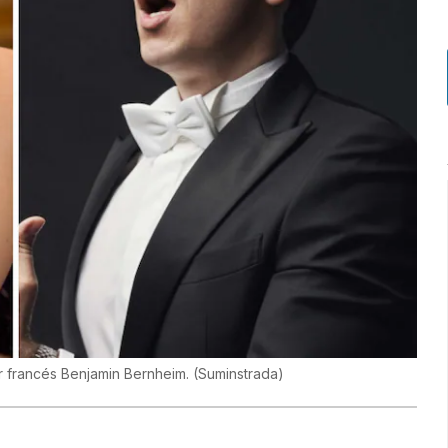
r francés Benjamin Bernheim.
(
Suminstrada
)