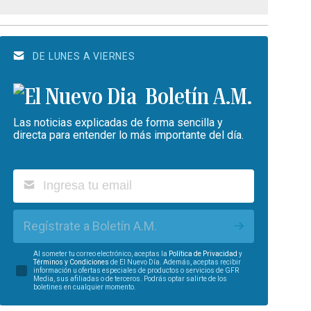
DE LUNES A VIERNES
Boletín A.M.
Las noticias explicadas de forma sencilla y
directa para entender lo más importante del día.
Regístrate a Boletín A.M.
Al someter tu correo electrónico, aceptas la
Política de Privacidad
y
Términos y Condiciones
de El Nuevo Día. Además, aceptas recibir
información u ofertas especiales de productos o servicios de GFR
Media, sus afiliadas o de terceros. Podrás optar salirte de los
boletines en cualquier momento.