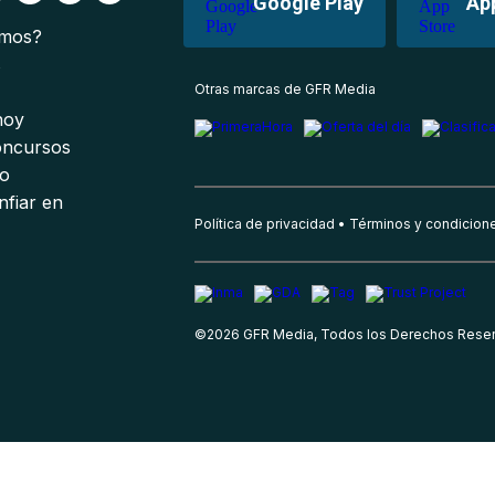
Google Play
Ap
omos?
s
Otras marcas de GFR Media
 hoy
oncursos
io
nfiar en
Política de privacidad
Términos y condicion
©
2026
GFR Media, Todos los Derechos Rese