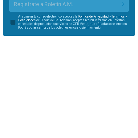
Regístrate a Boletín A.M.
Al someter tu correo electrónico, aceptas la
Política de Privacidad
y
Términos y
Condiciones
de El Nuevo Día. Además, aceptas recibir información u ofertas
especiales de productos o servicios de GFR Media, sus afiliadas o de terceros.
Podrás optar salirte de los boletines en cualquier momento.