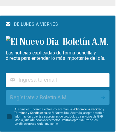
DE LUNES A VIERNES
Boletín A.M.
Las noticias explicadas de forma sencilla y
directa para entender lo más importante del día.
Regístrate a Boletín A.M.
Al someter tu correo electrónico, aceptas la
Política de Privacidad
y
Términos y Condiciones
de El Nuevo Día. Además, aceptas recibir
información u ofertas especiales de productos o servicios de GFR
Media, sus afiliadas o de terceros. Podrás optar salirte de los
boletines en cualquier momento.