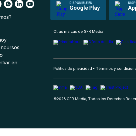
DISPONIBLE EN
DISP
Google Play
Ap
omos?
s
Otras marcas de GFR Media
 hoy
oncursos
io
nfiar en
Política de privacidad
Términos y condicion
©
2026
GFR Media, Todos los Derechos Rese