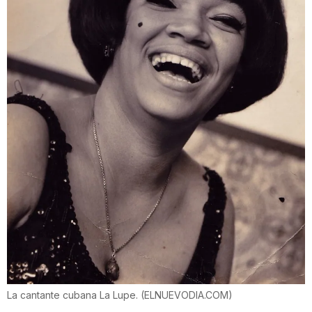
La cantante cubana La Lupe.
(
ELNUEVODIA.COM
)