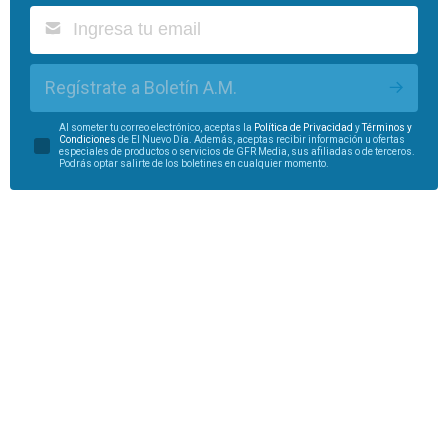
Regístrate a Boletín A.M.
Al someter tu correo electrónico, aceptas la
Política de Privacidad
y
Términos y
Condiciones
de El Nuevo Día. Además, aceptas recibir información u ofertas
especiales de productos o servicios de GFR Media, sus afiliadas o de terceros.
Podrás optar salirte de los boletines en cualquier momento.