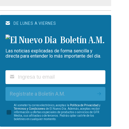
DE LUNES A VIERNES
Boletín A.M.
Las noticias explicadas de forma sencilla y
directa para entender lo más importante del día.
Regístrate a Boletín A.M.
Al someter tu correo electrónico, aceptas la
Política de Privacidad
y
Términos y Condiciones
de El Nuevo Día. Además, aceptas recibir
información u ofertas especiales de productos o servicios de GFR
Media, sus afiliadas o de terceros. Podrás optar salirte de los
boletines en cualquier momento.