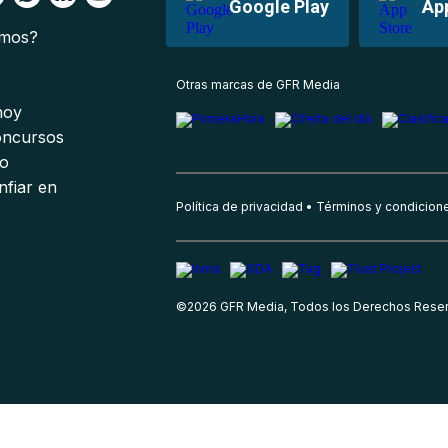
Google Play
Ap
omos?
s
Otras marcas de GFR Media
 hoy
oncursos
io
nfiar en
Política de privacidad
Términos y condicion
©
2026
GFR Media, Todos los Derechos Rese