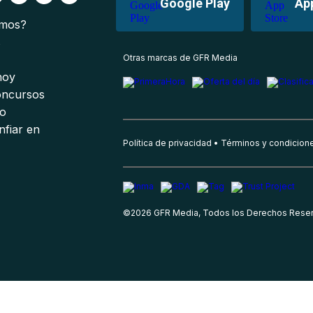
Google Play
Ap
omos?
s
Otras marcas de GFR Media
 hoy
oncursos
io
nfiar en
Política de privacidad
Términos y condicion
©
2026
GFR Media, Todos los Derechos Rese