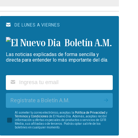
DE LUNES A VIERNES
Boletín A.M.
Las noticias explicadas de forma sencilla y
directa para entender lo más importante del día.
Regístrate a Boletín A.M.
Al someter tu correo electrónico, aceptas la
Política de Privacidad
y
Términos y Condiciones
de El Nuevo Día. Además, aceptas recibir
información u ofertas especiales de productos o servicios de GFR
Media, sus afiliadas o de terceros. Podrás optar salirte de los
boletines en cualquier momento.