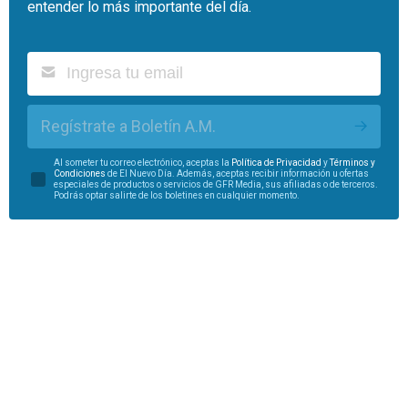
entender lo más importante del día.
Regístrate a Boletín A.M.
Al someter tu correo electrónico, aceptas la
Política de Privacidad
y
Términos y
Condiciones
de El Nuevo Día. Además, aceptas recibir información u ofertas
especiales de productos o servicios de GFR Media, sus afiliadas o de terceros.
Podrás optar salirte de los boletines en cualquier momento.