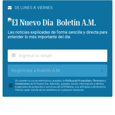
DE LUNES A VIERNES
Boletín A.M.
Las noticias explicadas de forma sencilla y directa para
entender lo más importante del día.
Regístrate a Boletín A.M.
Al someter tu correo electrónico, aceptas la
Política de Privacidad
y
Términos y
Condiciones
de El Nuevo Día. Además, aceptas recibir información u ofertas
especiales de productos o servicios de GFR Media, sus afiliadas o de terceros.
Podrás optar salirte de los boletines en cualquier momento.