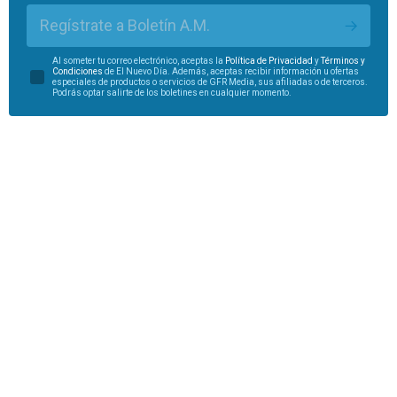
Regístrate a Boletín A.M.
Al someter tu correo electrónico, aceptas la
Política de Privacidad
y
Términos y
Condiciones
de El Nuevo Día. Además, aceptas recibir información u ofertas
especiales de productos o servicios de GFR Media, sus afiliadas o de terceros.
Podrás optar salirte de los boletines en cualquier momento.