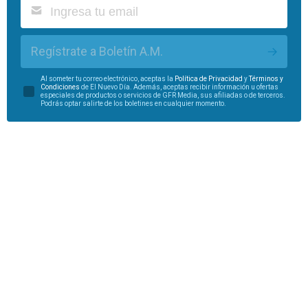
Regístrate a Boletín A.M.
Al someter tu correo electrónico, aceptas la
Política de Privacidad
y
Términos y
Condiciones
de El Nuevo Día. Además, aceptas recibir información u ofertas
especiales de productos o servicios de GFR Media, sus afiliadas o de terceros.
Podrás optar salirte de los boletines en cualquier momento.