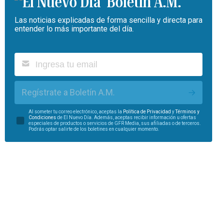
Boletín A.M.
Las noticias explicadas de forma sencilla y directa para
entender lo más importante del día.
Regístrate a Boletín A.M.
Al someter tu correo electrónico, aceptas la
Política de Privacidad
y
Términos y
Condiciones
de El Nuevo Día. Además, aceptas recibir información u ofertas
especiales de productos o servicios de GFR Media, sus afiliadas o de terceros.
Podrás optar salirte de los boletines en cualquier momento.