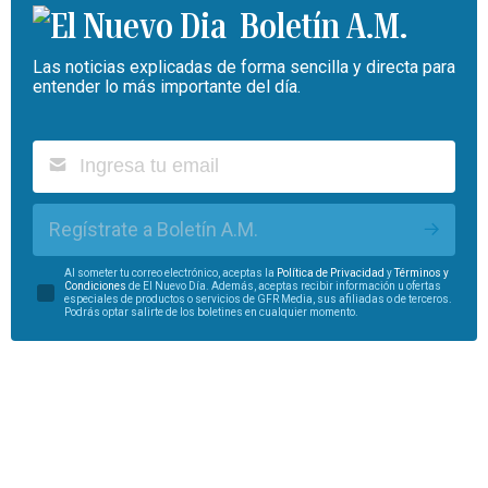
Boletín A.M.
Las noticias explicadas de forma sencilla y directa para
entender lo más importante del día.
Regístrate a Boletín A.M.
Al someter tu correo electrónico, aceptas la
Política de Privacidad
y
Términos y
Condiciones
de El Nuevo Día. Además, aceptas recibir información u ofertas
especiales de productos o servicios de GFR Media, sus afiliadas o de terceros.
Podrás optar salirte de los boletines en cualquier momento.