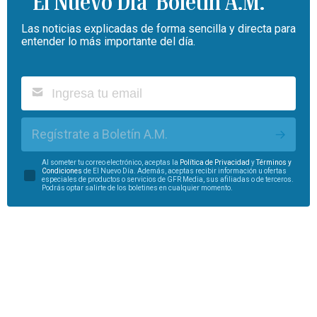
Boletín A.M.
Las noticias explicadas de forma sencilla y directa para
entender lo más importante del día.
Regístrate a Boletín A.M.
Al someter tu correo electrónico, aceptas la
Política de Privacidad
y
Términos y
Condiciones
de El Nuevo Día. Además, aceptas recibir información u ofertas
especiales de productos o servicios de GFR Media, sus afiliadas o de terceros.
Podrás optar salirte de los boletines en cualquier momento.