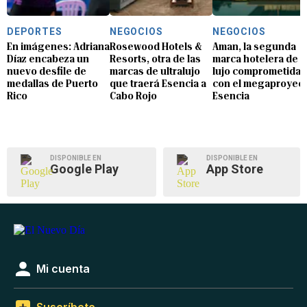
DEPORTES
NEGOCIOS
NEGOCIOS
En imágenes: Adriana
Rosewood Hotels &
Aman, la segunda
Díaz encabeza un
Resorts, otra de las
marca hotelera de
nuevo desfile de
marcas de ultralujo
lujo comprometida
medallas de Puerto
que traerá Esencia a
con el megaproyec
Rico
Cabo Rojo
Esencia
DISPONIBLE EN
DISPONIBLE EN
Google Play
App Store
Mi cuenta