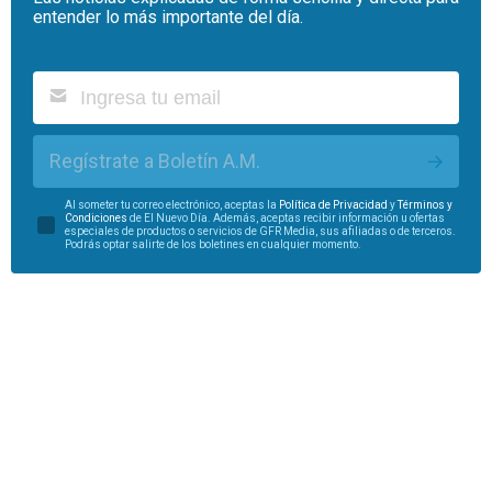
entender lo más importante del día.
Regístrate a Boletín A.M.
Al someter tu correo electrónico, aceptas la
Política de Privacidad
y
Términos y
Condiciones
de El Nuevo Día. Además, aceptas recibir información u ofertas
especiales de productos o servicios de GFR Media, sus afiliadas o de terceros.
Podrás optar salirte de los boletines en cualquier momento.