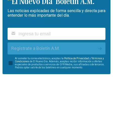
Boletín A.M.
Las noticias explicadas de forma sencilla y directa para
entender lo más importante del día.
Regístrate a Boletín A.M.
Al someter tu correo electrónico, aceptas la
Política de Privacidad
y
Términos y
Condiciones
de El Nuevo Día. Además, aceptas recibir información u ofertas
especiales de productos o servicios de GFR Media, sus afiliadas o de terceros.
Podrás optar salirte de los boletines en cualquier momento.