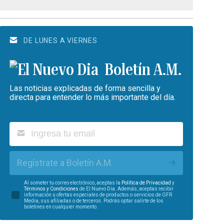
DE LUNES A VIERNES
Boletín A.M.
Las noticias explicadas de forma sencilla y
directa para entender lo más importante del día.
Regístrate a Boletín A.M.
Al someter tu correo electrónico, aceptas la
Política de Privacidad
y
Términos y Condiciones
de El Nuevo Día. Además, aceptas recibir
información u ofertas especiales de productos o servicios de GFR
Media, sus afiliadas o de terceros. Podrás optar salirte de los
boletines en cualquier momento.