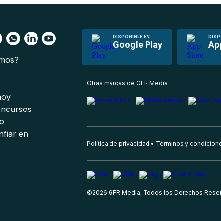
DISPONIBLE EN
DISP
Google Play
Ap
omos?
s
Otras marcas de GFR Media
 hoy
oncursos
io
nfiar en
Política de privacidad
Términos y condicion
©
2026
GFR Media, Todos los Derechos Rese