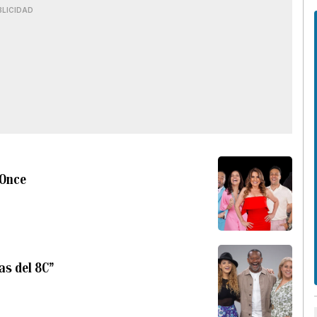
BLICIDAD
eOnce
cas del 8C”