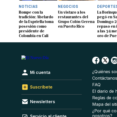
NOTICIAS
NEGOCIOS
DEPORTE
Rompe con la
Un vistazo a los
La Borinqu
tradición: Abelardo
restaurantes del
pegó en S
de la Espriella toma
Grupo Colón Gerena
Domingo 2
posesión como
en Puerto Rico
repaso en
presidente de
a las 34 me
Colombia en Cali
oro de Pue
¿Quiénes s
Mi cuenta
Contáctano
FAQ
Suscríbete
El diario de
Reglas de c
Newsletters
Mapa del sit
¿Por qué co
nosotros?
Servicio al cliente