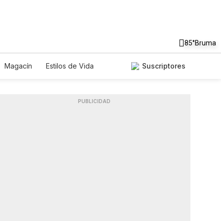
85°
Bruma
Magacín
Estilos de Vida
Suscriptores
ecnología
Juegos
Lotería
os
Especiales
PUBLICIDAD