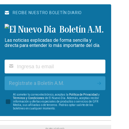
RECIBE NUESTRO BOLETÍN DIARIO
Boletín A.M.
Las noticias explicadas de forma sencilla y
directa para entender lo más importante del día.
Regístrate a Boletín A.M.
Al someter tu correo electrónico, aceptas la
Política de Privacidad
y
Términos y Condiciones
de El Nuevo Día. Además, aceptas recibir
información u ofertas especiales de productos o servicios de GFR
Media, sus afiliadas o de terceros. Podrás optar salirte de los
boletines en cualquier momento.