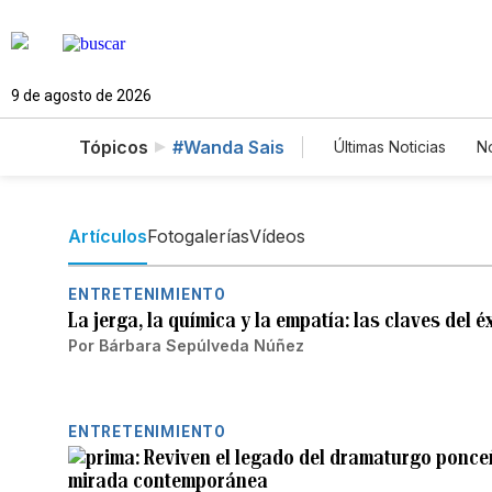
9 de agosto de 2026
Tópicos
#Wanda Sais
Últimas Noticias
No
Mundo
Estad
Vídeos
Fotos
Artículos
Fotogalerías
Vídeos
ENTRETENIMIENTO
La jerga, la química y la empatía: las claves del 
Por
Bárbara Sepúlveda Núñez
ENTRETENIMIENTO
Reviven el legado del dramaturgo ponce
mirada contemporánea