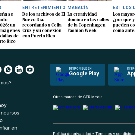
S
ENTRETENIMIENTO
MAGACÍN
ESTILOS 
eña se
De los archivos de El
La creatividad
Los mayor
anto
Nuevo Día:
domina en las calles
¿por qué y
026: un
recordando a Celia
de la Copenhagen
pueden co
 imágenes
Cruz y su conexión
Fashion Week
como ante
dallas de
con Puerto Rico
rto Rico
DISPONIBLE EN
DISP
Google Play
Ap
omos?
s
Otras marcas de GFR Media
 hoy
oncursos
io
nfiar en
Política de privacidad
Términos y condicion