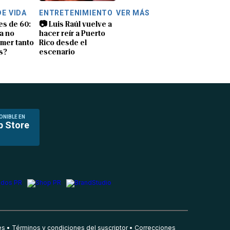
DE VIDA
ENTRETENIMIENTO
VER MÁS
es de 60:
📷 Luis Raúl vuelve a
a no
hacer reír a Puerto
mer tanto
Rico desde el
s?
escenario
ONIBLE EN
p Store
es
Términos y condiciones del suscriptor
Correcciones