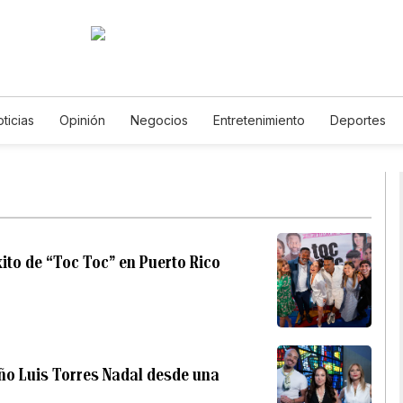
ticias
Opinión
Negocios
Entretenimiento
Deportes
os Unidos
Ciencia y Ambiente
Gastronomía
De Viaje
T
English
Podcasts
Horóscopos
Newsletters
Feriad
éxito de “Toc Toc” en Puerto Rico
ño Luis Torres Nadal desde una