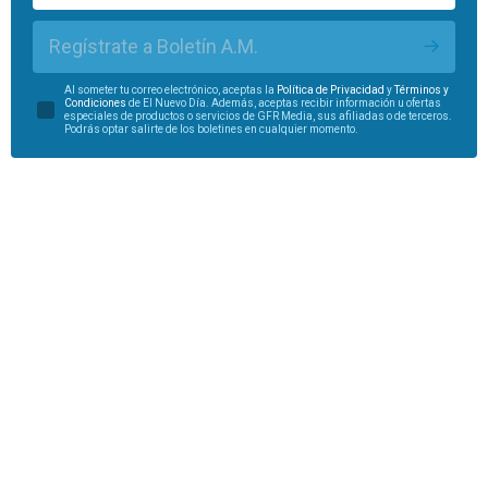
Regístrate a Boletín A.M.
Al someter tu correo electrónico, aceptas la
Política de Privacidad
y
Términos y
Condiciones
de El Nuevo Día. Además, aceptas recibir información u ofertas
especiales de productos o servicios de GFR Media, sus afiliadas o de terceros.
Podrás optar salirte de los boletines en cualquier momento.