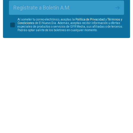
Regístrate a Boletín A.M.
Al someter tu correo electrónico, aceptas la
Política de Privacidad
y
Términos y
Condiciones
de El Nuevo Día. Además, aceptas recibir información u ofertas
especiales de productos o servicios de GFR Media, sus afiliadas o de terceros.
Podrás optar salirte de los boletines en cualquier momento.