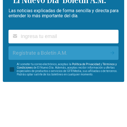
Las noticias explicadas de forma sencilla y directa para
entender lo más importante del día.
Regístrate a Boletín A.M.
Al someter tu correo electrónico, aceptas la
Política de Privacidad
y
Términos y
Condiciones
de El Nuevo Día. Además, aceptas recibir información u ofertas
especiales de productos o servicios de GFR Media, sus afiliadas o de terceros.
Podrás optar salirte de los boletines en cualquier momento.