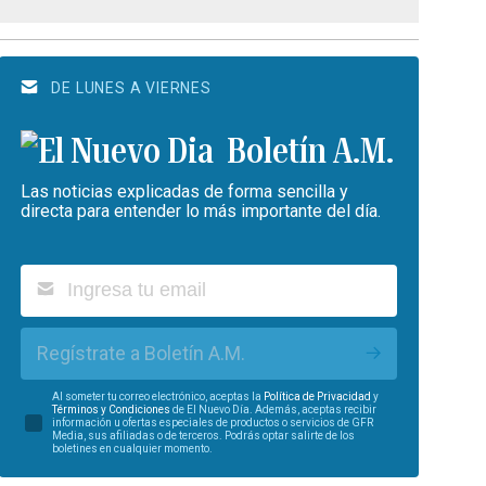
DE LUNES A VIERNES
Boletín A.M.
Las noticias explicadas de forma sencilla y
directa para entender lo más importante del día.
Regístrate a Boletín A.M.
Al someter tu correo electrónico, aceptas la
Política de Privacidad
y
Términos y Condiciones
de El Nuevo Día. Además, aceptas recibir
información u ofertas especiales de productos o servicios de GFR
Media, sus afiliadas o de terceros. Podrás optar salirte de los
boletines en cualquier momento.