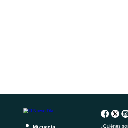
¿Quiénes s
Mi cuenta