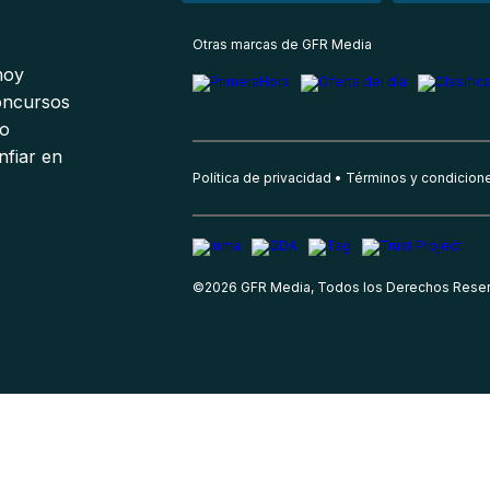
s
Otras marcas de GFR Media
 hoy
oncursos
io
nfiar en
Política de privacidad
Términos y condicion
©
2026
GFR Media, Todos los Derechos Rese