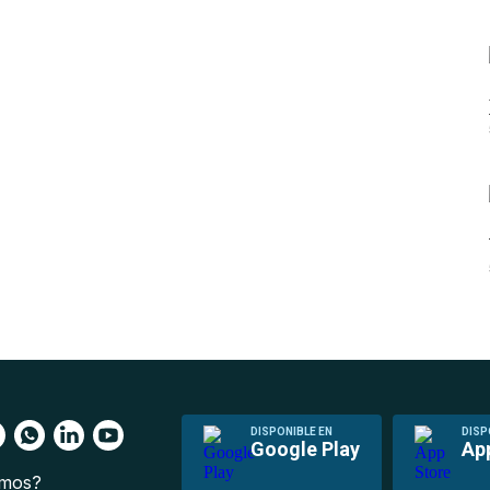
DISPONIBLE EN
DISP
Google Play
Ap
omos?