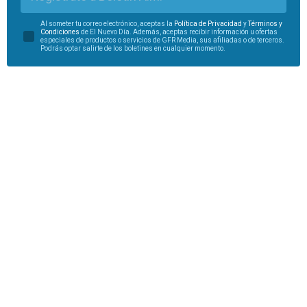
Al someter tu correo electrónico, aceptas la
Política de Privacidad
y
Términos y
Condiciones
de El Nuevo Día. Además, aceptas recibir información u ofertas
especiales de productos o servicios de GFR Media, sus afiliadas o de terceros.
Podrás optar salirte de los boletines en cualquier momento.