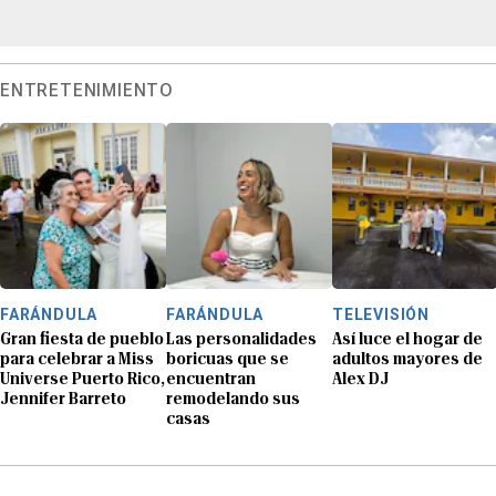
ENTRETENIMIENTO
FARÁNDULA
FARÁNDULA
TELEVISIÓN
Gran fiesta de pueblo
Las personalidades
Así luce el hogar de
para celebrar a Miss
boricuas que se
adultos mayores de
Universe Puerto Rico,
encuentran
Alex DJ
Jennifer Barreto
remodelando sus
casas