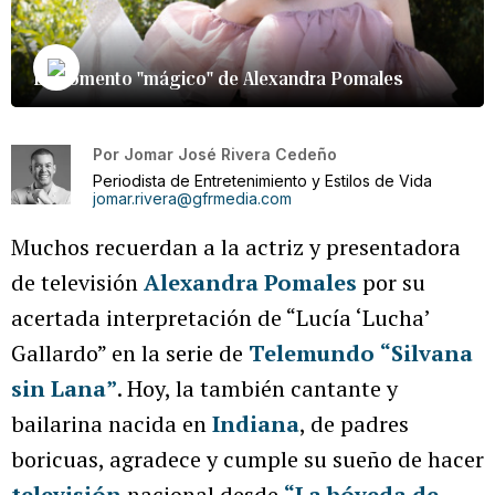
El momento "mágico" de Alexandra Pomales
Por
Jomar José Rivera Cedeño
Periodista de Entretenimiento y Estilos de Vida
jomar.rivera@gfrmedia.com
Muchos recuerdan a la actriz y presentadora
de televisión
Alexandra Pomales
por su
acertada interpretación de “Lucía ‘Lucha’
Gallardo” en la serie de
Telemundo
“Silvana
sin Lana”
. Hoy, la también cantante y
bailarina nacida en
Indiana
, de padres
boricuas, agradece y cumple su sueño de hacer
televisión
nacional desde
“La bóveda de