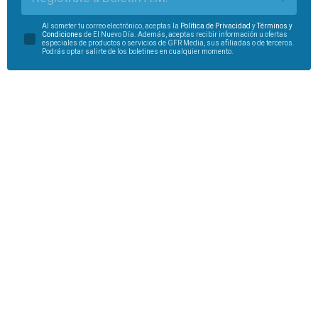
Al someter tu correo electrónico, aceptas la
Política de Privacidad
y
Términos y
Condiciones
de El Nuevo Día. Además, aceptas recibir información u ofertas
especiales de productos o servicios de GFR Media, sus afiliadas o de terceros.
Podrás optar salirte de los boletines en cualquier momento.