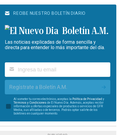
RECIBE NUESTRO BOLETÍN DIARIO
Boletín A.M.
Las noticias explicadas de forma sencilla y
directa para entender lo más importante del día.
Regístrate a Boletín A.M.
Al someter tu correo electrónico, aceptas la
Política de Privacidad
y
Términos y Condiciones
de El Nuevo Día. Además, aceptas recibir
información u ofertas especiales de productos o servicios de GFR
Media, sus afiliadas o de terceros. Podrás optar salirte de los
boletines en cualquier momento.