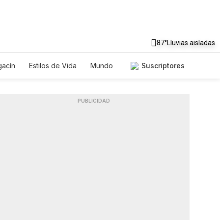
87°
Lluvias aisladas
acín
Estilos de Vida
Mundo
Suscriptores
uegos
Lotería
Vídeos
Fotos
PUBLICIDAD