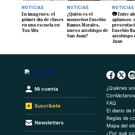
NOTICIAS
NOTICIAS
NOTICIAS
En imágenes: el
¿Quién es el
📷 Entre a
primer día de clases
monseñor Eusebio
aplausos: a
en una escuela en
Ramos Morales,
presentaci
Toa Alta
nuevo arzobispo de
Eusebio R
San Juan?
arzobispo 
Juan
¿Quiénes s
Mi cuenta
Contáctano
FAQ
Suscríbete
El diario de
Reglas de c
Newsletters
Mapa del sit
¿Por qué co