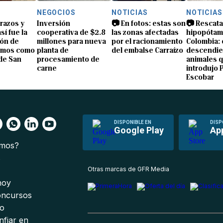
NEGOCIOS
NOTICIAS
NOTICIAS
brazos y
Inversión
📷 En fotos: estas son
📷 Rescata
sí fue la
cooperativa de $2.8
las zonas afectadas
hipopótam
ón de
millones para nueva
por el racionamiento
Colombia: 
amos como
planta de
del embalse Carraízo
descendie
de San
procesamiento de
animales 
carne
introdujo 
Escobar
DISPONIBLE EN
DISP
Google Play
Ap
omos?
s
Otras marcas de GFR Media
 hoy
oncursos
io
nfiar en