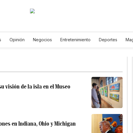
s
Opinión
Negocios
Entretenimiento
Deportes
Mag
encia y Ambiente
Gastronomía
De Viaje
Tecnología
J
Horóscopos
Newsletters
Feriados
Especiales
 visión de la isla en el Museo
ones en Indiana, Ohio y Michigan