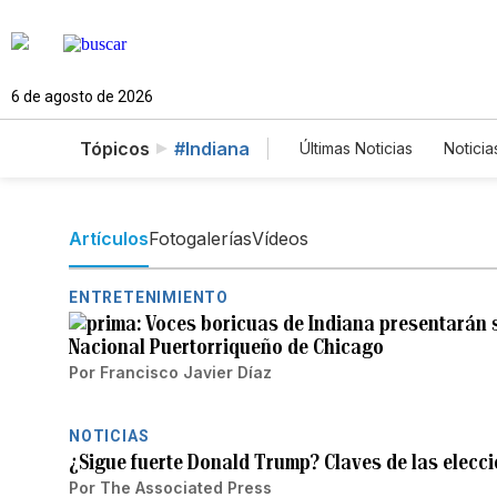
6 de agosto de 2026
Tópicos
#Indiana
Últimas Noticias
Noticia
Estados Unidos
Ci
English
Podcasts
Artículos
Fotogalerías
Vídeos
ENTRETENIMIENTO
Voces boricuas de Indiana presentarán su
Nacional Puertorriqueño de Chicago
Por
Francisco Javier Díaz
NOTICIAS
¿Sigue fuerte Donald Trump? Claves de las elecci
Por
The Associated Press