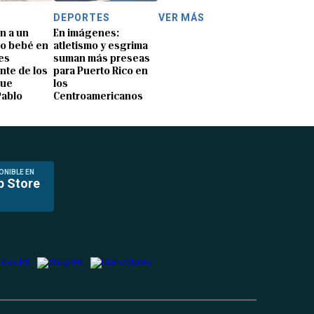
DEPORTES
VER MÁS
n a un
En imágenes:
o bebé en
atletismo y esgrima
es
suman más preseas
nte de los
para Puerto Rico en
que
los
Pablo
Centroamericanos
ONIBLE EN
p Store