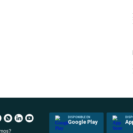
DISPONIBLE EN
DISP
Google Play
Ap
omos?