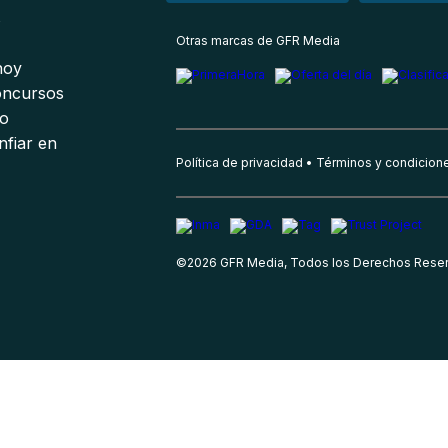
s
Otras marcas de GFR Media
 hoy
oncursos
io
nfiar en
Política de privacidad
Términos y condicion
©
2026
GFR Media, Todos los Derechos Rese