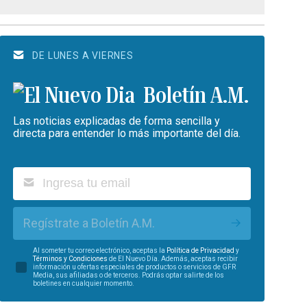
DE LUNES A VIERNES
Boletín A.M.
Las noticias explicadas de forma sencilla y
directa para entender lo más importante del día.
Regístrate a Boletín A.M.
Al someter tu correo electrónico, aceptas la
Política de Privacidad
y
Términos y Condiciones
de El Nuevo Día. Además, aceptas recibir
información u ofertas especiales de productos o servicios de GFR
Media, sus afiliadas o de terceros. Podrás optar salirte de los
boletines en cualquier momento.