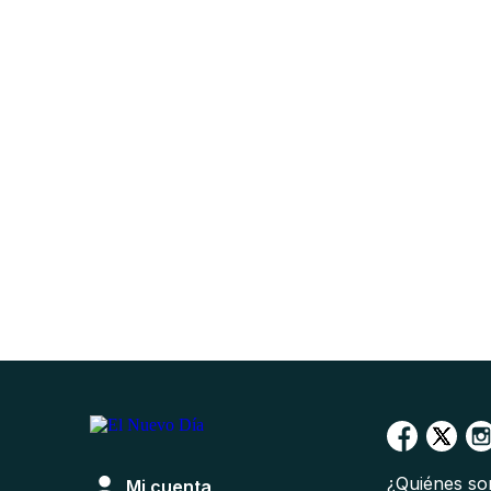
¿Quiénes s
Mi cuenta