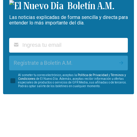
Boletín A.M.
Las noticias explicadas de forma sencilla y directa para
entender lo más importante del día.
Regístrate a Boletín A.M.
Al someter tu correo electrónico, aceptas la
Política de Privacidad
y
Términos y
Condiciones
de El Nuevo Día. Además, aceptas recibir información u ofertas
especiales de productos o servicios de GFR Media, sus afiliadas o de terceros.
Podrás optar salirte de los boletines en cualquier momento.