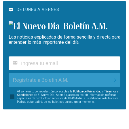
DE LUNES A VIERNES
Boletín A.M.
Las noticias explicadas de forma sencilla y directa para
entender lo más importante del día.
Regístrate a Boletín A.M.
Al someter tu correo electrónico, aceptas la
Política de Privacidad
y
Términos y
Condiciones
de El Nuevo Día. Además, aceptas recibir información u ofertas
especiales de productos o servicios de GFR Media, sus afiliadas o de terceros.
Podrás optar salirte de los boletines en cualquier momento.