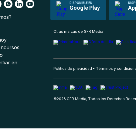
DISPONIBLE EN
DISP
Google Play
Ap
omos?
s
Otras marcas de GFR Media
 hoy
oncursos
io
nfiar en
Política de privacidad
Términos y condicion
©
2026
GFR Media, Todos los Derechos Rese