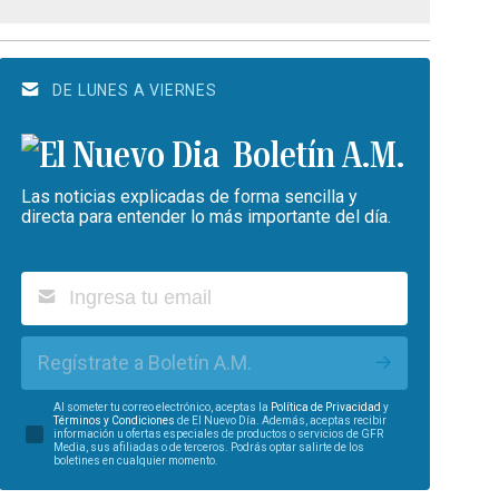
DE LUNES A VIERNES
Boletín A.M.
Las noticias explicadas de forma sencilla y
directa para entender lo más importante del día.
Regístrate a Boletín A.M.
Al someter tu correo electrónico, aceptas la
Política de Privacidad
y
Términos y Condiciones
de El Nuevo Día. Además, aceptas recibir
información u ofertas especiales de productos o servicios de GFR
Media, sus afiliadas o de terceros. Podrás optar salirte de los
boletines en cualquier momento.