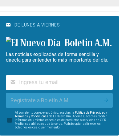
DE LUNES A VIERNES
Boletín A.M.
Las noticias explicadas de forma sencilla y
directa para entender lo más importante del día.
Regístrate a Boletín A.M.
Al someter tu correo electrónico, aceptas la
Política de Privacidad
y
Términos y Condiciones
de El Nuevo Día. Además, aceptas recibir
información u ofertas especiales de productos o servicios de GFR
Media, sus afiliadas o de terceros. Podrás optar salirte de los
boletines en cualquier momento.