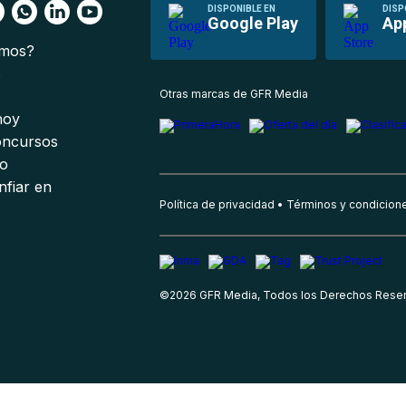
DISPONIBLE EN
DISP
Google Play
Ap
omos?
s
Otras marcas de GFR Media
 hoy
oncursos
io
nfiar en
Política de privacidad
Términos y condicion
©
2026
GFR Media, Todos los Derechos Rese