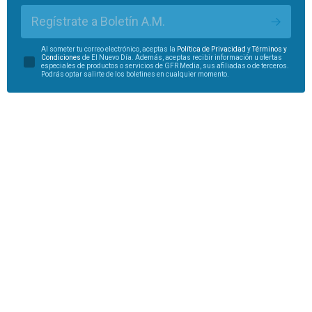
Regístrate a Boletín A.M.
Al someter tu correo electrónico, aceptas la
Política de Privacidad
y
Términos y
Condiciones
de El Nuevo Día. Además, aceptas recibir información u ofertas
especiales de productos o servicios de GFR Media, sus afiliadas o de terceros.
Podrás optar salirte de los boletines en cualquier momento.