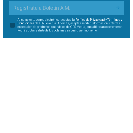
Regístrate a Boletín A.M.
Al someter tu correo electrónico, aceptas la
Política de Privacidad
y
Términos y
Condiciones
de El Nuevo Día. Además, aceptas recibir información u ofertas
especiales de productos o servicios de GFR Media, sus afiliadas o de terceros.
Podrás optar salirte de los boletines en cualquier momento.