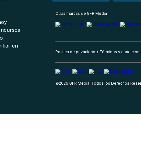
s
Otras marcas de GFR Media
 hoy
oncursos
io
nfiar en
Política de privacidad
Términos y condicion
©
2026
GFR Media, Todos los Derechos Rese