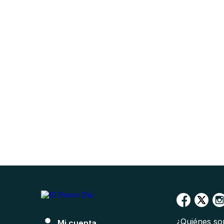
¿Quiénes s
Mi cuenta