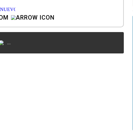
COM
...