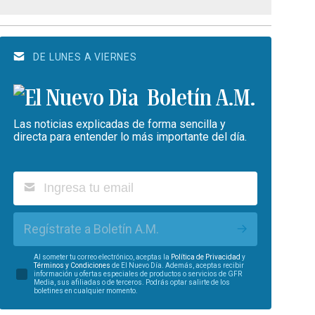
DE LUNES A VIERNES
Boletín A.M.
Las noticias explicadas de forma sencilla y
directa para entender lo más importante del día.
Regístrate a Boletín A.M.
Al someter tu correo electrónico, aceptas la
Política de Privacidad
y
Términos y Condiciones
de El Nuevo Día. Además, aceptas recibir
información u ofertas especiales de productos o servicios de GFR
Media, sus afiliadas o de terceros. Podrás optar salirte de los
boletines en cualquier momento.