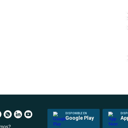
DISPONIBLE EN
DISP
Google Play
Ap
omos?