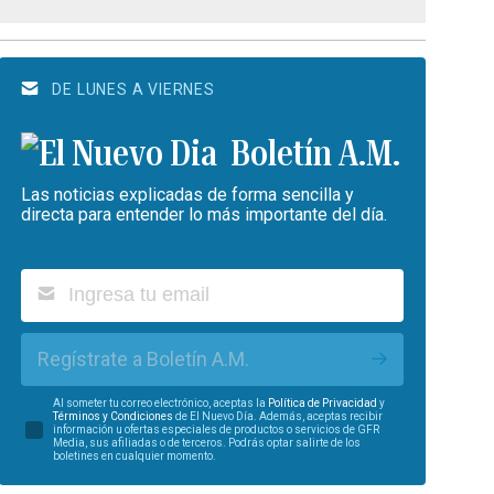
DE LUNES A VIERNES
Boletín A.M.
Las noticias explicadas de forma sencilla y
directa para entender lo más importante del día.
Regístrate a Boletín A.M.
Al someter tu correo electrónico, aceptas la
Política de Privacidad
y
Términos y Condiciones
de El Nuevo Día. Además, aceptas recibir
información u ofertas especiales de productos o servicios de GFR
Media, sus afiliadas o de terceros. Podrás optar salirte de los
boletines en cualquier momento.