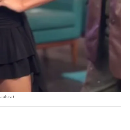
aptura
)