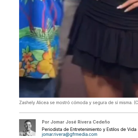
Zashely Alicea se mostró cómoda y segura de sí misma.
(
C
Por
Jomar José Rivera Cedeño
Periodista de Entretenimiento y Estilos de Vida
jomar.rivera@gfrmedia.com