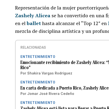
Representación de la mujer puertorriqueña
Zashely Alicea
se ha convertido en una fi
en el
ballet
hasta alcanzar el “Top 12″ en
mezcla de disciplina artística y un profu
RELACIONADAS
ENTRETENIMIENTO
Emocionante recibimiento de Zashely Alicea: 
Rico”
Por
Shakira Vargas Rodríguez
ENTRETENIMIENTO
En carta dedicada a Puerto Rico, Zashely Alic
Por
Jomar José Rivera Cedeño
ENTRETENIMIENTO
Zashely Alicea está lista para llegar a Puerto 