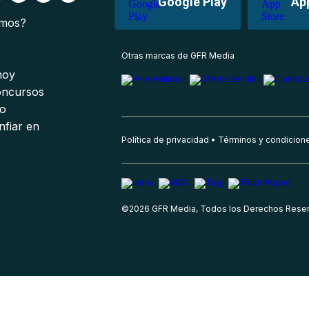
Google Play
Ap
omos?
s
Otras marcas de GFR Media
 hoy
oncursos
io
nfiar en
Política de privacidad
Términos y condicion
©
2026
GFR Media, Todos los Derechos Rese