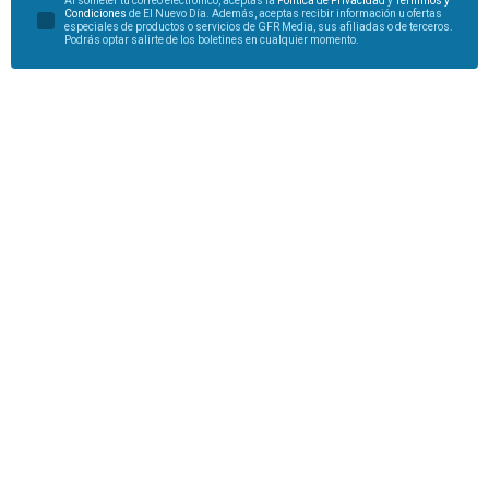
Al someter tu correo electrónico, aceptas la
Política de Privacidad
y
Términos y
Condiciones
de El Nuevo Día. Además, aceptas recibir información u ofertas
especiales de productos o servicios de GFR Media, sus afiliadas o de terceros.
Podrás optar salirte de los boletines en cualquier momento.