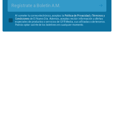
Regístrate a Boletín A.M.
Al someter tu correo electrónico, aceptas la
Política de Privacidad
y
Términos y
Condiciones
de El Nuevo Día. Además, aceptas recibir información u ofertas
especiales de productos o servicios de GFR Media, sus afiliadas o de terceros.
Podrás optar salirte de los boletines en cualquier momento.