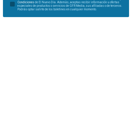
Condiciones
de El Nuevo Día. Además, aceptas recibir información u ofertas
especiales de productos o servicios de GFR Media, sus afiliadas o de terceros.
Podrás optar salirte de los boletines en cualquier momento.