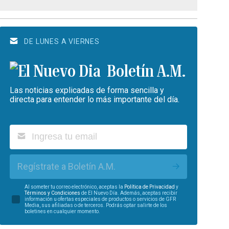
DE LUNES A VIERNES
Boletín A.M.
Las noticias explicadas de forma sencilla y
directa para entender lo más importante del día.
Regístrate a Boletín A.M.
Al someter tu correo electrónico, aceptas la
Política de Privacidad
y
Términos y Condiciones
de El Nuevo Día. Además, aceptas recibir
información u ofertas especiales de productos o servicios de GFR
Media, sus afiliadas o de terceros. Podrás optar salirte de los
boletines en cualquier momento.