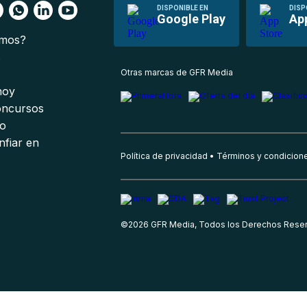
DISPONIBLE EN
DISP
Google Play
Ap
omos?
s
Otras marcas de GFR Media
 hoy
oncursos
io
nfiar en
Política de privacidad
Términos y condicion
©
2026
GFR Media, Todos los Derechos Rese