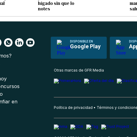
ual
hígado sin que lo
ma
notes
sal
DISPONIBLE EN
DISP
Google Play
Ap
omos?
s
Otras marcas de GFR Media
 hoy
oncursos
io
nfiar en
Política de privacidad
Términos y condicion