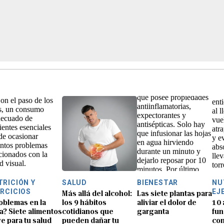
TRICIÓN Y
SALUD
BIENESTAR
NU
ERCICIOS
EJ
Más allá del alcohol:
Las siete plantas para
oblemas en la
los 9 hábitos
aliviar el dolor de
10 
ta? Siete alimentos
cotidianos que
garganta
fun
ve para tu salud
pueden dañar tu
con