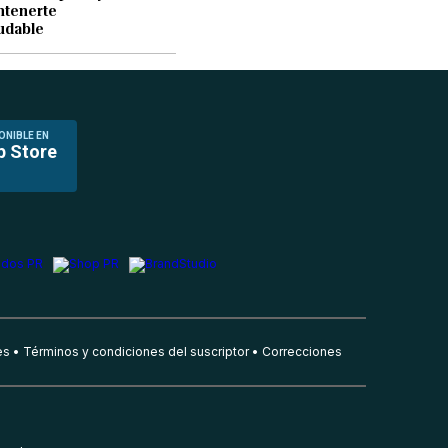
ntenerte
udable
ONIBLE EN
p Store
es
Términos y condiciones del suscriptor
Correcciones