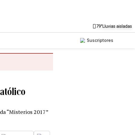
79°
Lluvias aisladas
Suscriptores
atólico
ada “Misterios 2017”