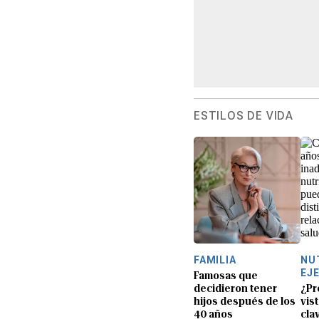
ESTILOS DE VIDA
FAMILIA
NU
EJ
Famosas que
decidieron tener
¿Pr
hijos después de los
vis
40 años
cla