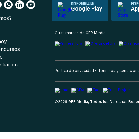
DISPONIBLE EN
DISP
Google Play
Ap
omos?
s
Otras marcas de GFR Media
 hoy
oncursos
io
nfiar en
Política de privacidad
Términos y condicion
©
2026
GFR Media, Todos los Derechos Rese