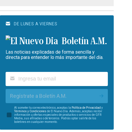
DE LUNES A VIERNES
Boletín A.M.
Las noticias explicadas de forma sencilla y
directa para entender lo más importante del día.
Regístrate a Boletín A.M.
Al someter tu correo electrónico, aceptas la
Política de Privacidad
y
Términos y Condiciones
de El Nuevo Día. Además, aceptas recibir
información u ofertas especiales de productos o servicios de GFR
Media, sus afiliadas o de terceros. Podrás optar salirte de los
boletines en cualquier momento.