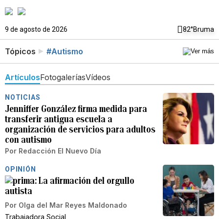
9 de agosto de 2026
82°
Bruma
Tópicos
#Autismo
Artículos
Fotogalerías
Vídeos
NOTICIAS
Jenniffer González firma medida para
transferir antigua escuela a
organización de servicios para adultos
con autismo
Por
Redacción El Nuevo Día
OPINIÓN
La afirmación del orgullo
autista
Por
Olga del Mar Reyes Maldonado
Trabajadora Social