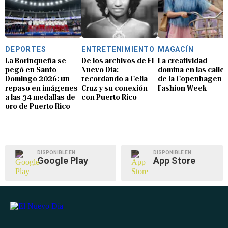
DEPORTES
ENTRETENIMIENTO
MAGACÍN
La Borinqueña se
De los archivos de El
La creatividad
pegó en Santo
Nuevo Día:
domina en las calle
Domingo 2026: un
recordando a Celia
de la Copenhagen
repaso en imágenes
Cruz y su conexión
Fashion Week
a las 34 medallas de
con Puerto Rico
oro de Puerto Rico
DISPONIBLE EN
DISPONIBLE EN
Google Play
App Store