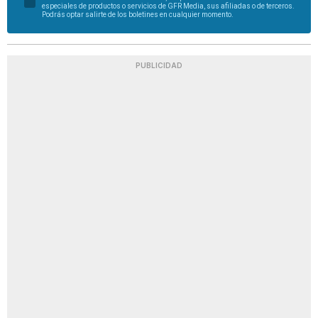
especiales de productos o servicios de GFR Media, sus afiliadas o de terceros.
Podrás optar salirte de los boletines en cualquier momento.
PUBLICIDAD