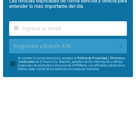
Las noticias explicadas de forma sencilla y directa para
entender lo más importante del día.
Regístrate a Boletín A.M.
Al someter tu correo electrónico, aceptas la
Política de Privacidad
y
Términos y
Condiciones
de El Nuevo Día. Además, aceptas recibir información u ofertas
especiales de productos o servicios de GFR Media, sus afiliadas o de terceros.
Podrás optar salirte de los boletines en cualquier momento.