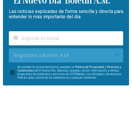
Boletín A.M.
Las noticias explicadas de forma sencilla y directa para
entender lo más importante del día.
Regístrate a Boletín A.M.
Al someter tu correo electrónico, aceptas la
Política de Privacidad
y
Términos y
Condiciones
de El Nuevo Día. Además, aceptas recibir información u ofertas
especiales de productos o servicios de GFR Media, sus afiliadas o de terceros.
Podrás optar salirte de los boletines en cualquier momento.