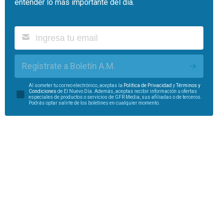
entender lo más importante del día.
Regístrate a Boletín A.M.
Al someter tu correo electrónico, aceptas la
Política de Privacidad
y
Términos y
Condiciones
de El Nuevo Día. Además, aceptas recibir información u ofertas
especiales de productos o servicios de GFR Media, sus afiliadas o de terceros.
Podrás optar salirte de los boletines en cualquier momento.