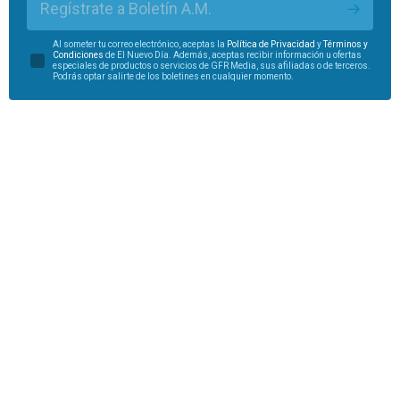
Regístrate a Boletín A.M.
Al someter tu correo electrónico, aceptas la
Política de Privacidad
y
Términos y
Condiciones
de El Nuevo Día. Además, aceptas recibir información u ofertas
especiales de productos o servicios de GFR Media, sus afiliadas o de terceros.
Podrás optar salirte de los boletines en cualquier momento.