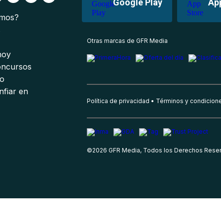
Google Play
Ap
omos?
s
Otras marcas de GFR Media
 hoy
oncursos
io
nfiar en
Política de privacidad
Términos y condicion
©
2026
GFR Media, Todos los Derechos Rese