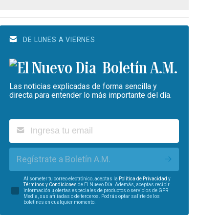
DE LUNES A VIERNES
Boletín A.M.
Las noticias explicadas de forma sencilla y
directa para entender lo más importante del día.
Regístrate a Boletín A.M.
Al someter tu correo electrónico, aceptas la
Política de Privacidad
y
Términos y Condiciones
de El Nuevo Día. Además, aceptas recibir
información u ofertas especiales de productos o servicios de GFR
Media, sus afiliadas o de terceros. Podrás optar salirte de los
boletines en cualquier momento.